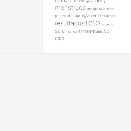
lissy
galerista
finich
foto
grupos
monstruos
palabras
one4all
puntaje
reglamento
patines
resultado
reto
resultados
ronderos
safari
yo
soneto
TORRENTE
vinilo
digo