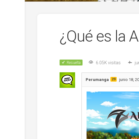
¿Qué es la A
6.05K visitas
ju
Resuelta
Perumanga
29
junio 18, 2