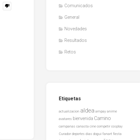
Comunicados
General
Novedades
Resultados
Retos
Etiquetas
aldea
actualizacion
ampay
anime
Camino
bienvenida
avatares
campanas
canasta
cine
competir
cosplay
Curador
deportes
dias
dogui
fanart
fiesta