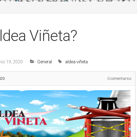
ldea Viñeta?
nio 19, 2020
General
aldea
viñeta
020
0
comentarios