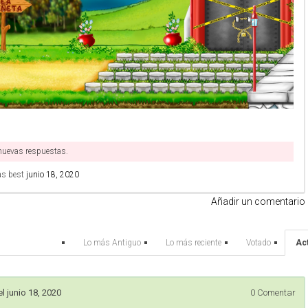
 nuevas respuestas.
as best
junio 18, 2020
Añadir un comentario
Lo más Antiguo
Lo más reciente
Votado
Ac
l junio 18, 2020
0
Comentar