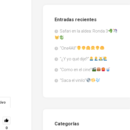
Entradas recientes
Safari en la aldea: Ronda 3
“One4All”
“¿Y yo qué dije?”
“Como en el cine”
“Saca el vinilo”
tivo
Categorías
0