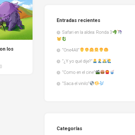
Entradas recientes
Safari en la aldea: Ronda 3
on los
“One4All”
“¿Y yo qué dije?”
0
“Como en el cine”
“Saca el vinilo”
Categorías