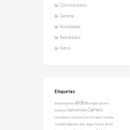
Comunicados
General
Novedades
Resultados
Retos
Etiquetas
aldea
actualizacion
ampay
anime
Camino
bienvenida
avatares
campanas
canasta
cine
competir
cosplay
Curador
deportes
dias
dogui
fanart
fiesta