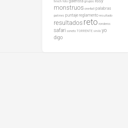
lissy
galerista
finich
foto
grupos
monstruos
palabras
one4all
puntaje
reglamento
patines
resultado
reto
resultados
ronderos
safari
yo
soneto
TORRENTE
vinilo
digo