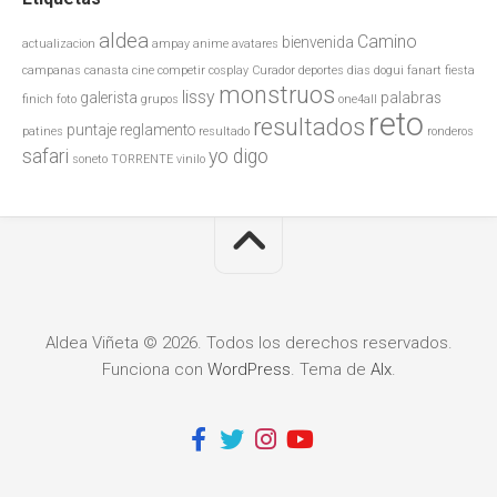
aldea
Camino
bienvenida
actualizacion
ampay
anime
avatares
campanas
canasta
cine
competir
cosplay
Curador
deportes
dias
dogui
fanart
fiesta
monstruos
lissy
galerista
palabras
finich
foto
grupos
one4all
reto
resultados
puntaje
reglamento
patines
resultado
ronderos
safari
yo digo
soneto
TORRENTE
vinilo
Aldea Viñeta © 2026. Todos los derechos reservados.
Funciona con
WordPress
. Tema de
Alx
.